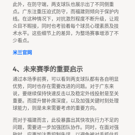
此外，在防守端，两支球队也展示出了不同侧重
点。广东注重压迫式防守，而福建则倾向于保护内
线。在这种情况下，对抗激烈程度不断升级，让观
众目不暇接，同时也考验着每个球员心理素质及技
术水平。这些细节上的差异，为整场赛事增添了不
少看点。
米兰官网
4、未来赛季的重要启示
通过本场季前赛，可以看到两支球队都有各自明显
优势，同时也存在需要改进的问题。对于广东来
说，要继续保持快速反击以及稳定外线投射是至关
重要。而提升替补席深度，以及加强关键时刻处理
球能力，则是未来需要考虑的重要方向。
而对于福建而言，此役暴露出其快攻执行力不足的
问题，需要进一步加强团队协作。同时，在面对强
敌时，应更加注重控制失误，以避免被对手抓住反