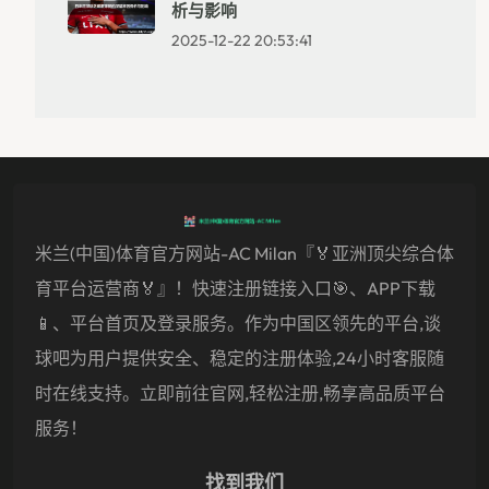
析与影响
2025-12-22 20:53:41
米兰(中国)体育官方网站-AC Milan『🏅亚洲顶尖综合体
育平台运营商🏅』！快速注册链接入口🎯、APP下载
📱、平台首页及登录服务。作为中国区领先的平台,谈
球吧为用户提供安全、稳定的注册体验,24小时客服随
时在线支持。立即前往官网,轻松注册,畅享高品质平台
服务！
找到我们