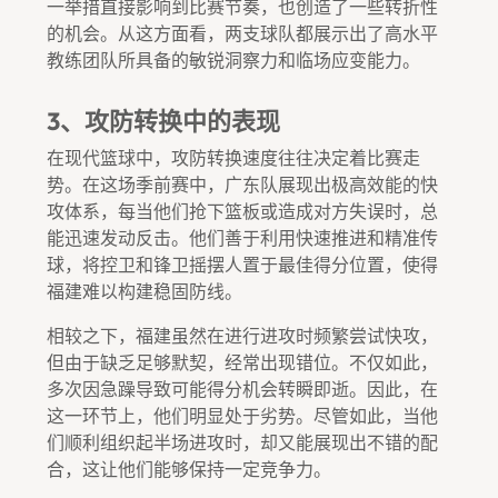
一举措直接影响到比赛节奏，也创造了一些转折性
的机会。从这方面看，两支球队都展示出了高水平
教练团队所具备的敏锐洞察力和临场应变能力。
3、攻防转换中的表现
在现代篮球中，攻防转换速度往往决定着比赛走
势。在这场季前赛中，广东队展现出极高效能的快
攻体系，每当他们抢下篮板或造成对方失误时，总
能迅速发动反击。他们善于利用快速推进和精准传
球，将控卫和锋卫摇摆人置于最佳得分位置，使得
福建难以构建稳固防线。
相较之下，福建虽然在进行进攻时频繁尝试快攻，
但由于缺乏足够默契，经常出现错位。不仅如此，
多次因急躁导致可能得分机会转瞬即逝。因此，在
这一环节上，他们明显处于劣势。尽管如此，当他
们顺利组织起半场进攻时，却又能展现出不错的配
合，这让他们能够保持一定竞争力。