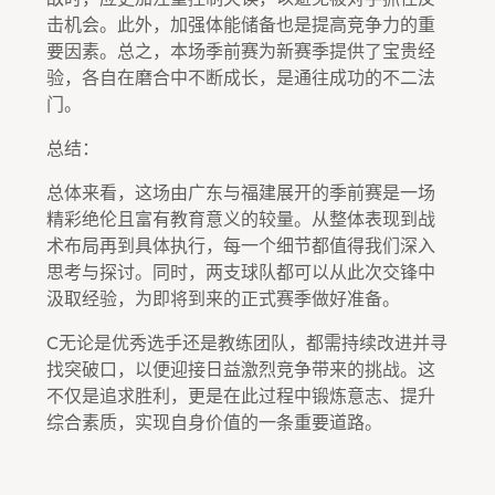
击机会。此外，加强体能储备也是提高竞争力的重
要因素。总之，本场季前赛为新赛季提供了宝贵经
验，各自在磨合中不断成长，是通往成功的不二法
门。
总结：
总体来看，这场由广东与福建展开的季前赛是一场
精彩绝伦且富有教育意义的较量。从整体表现到战
术布局再到具体执行，每一个细节都值得我们深入
思考与探讨。同时，两支球队都可以从此次交锋中
汲取经验，为即将到来的正式赛季做好准备。
C无论是优秀选手还是教练团队，都需持续改进并寻
找突破口，以便迎接日益激烈竞争带来的挑战。这
不仅是追求胜利，更是在此过程中锻炼意志、提升
综合素质，实现自身价值的一条重要道路。