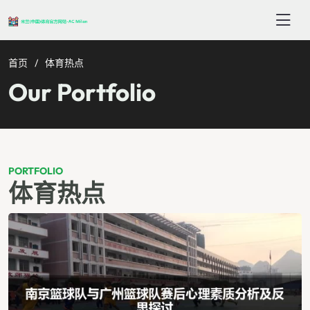
首页
体育热点
Our Portfolio
PORTFOLIO
体育热点