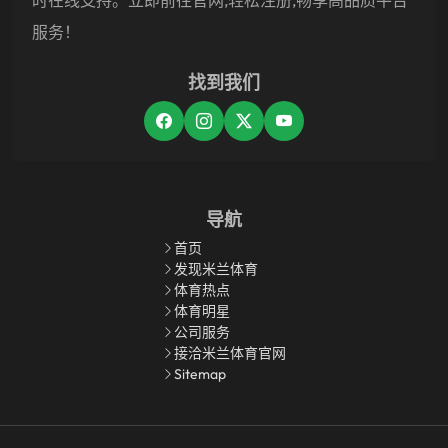
服务！
找到我们
导航
首页
发现米兰体育
体育热点
体育明星
公司服务
接洽米兰体育官网
Sitemap