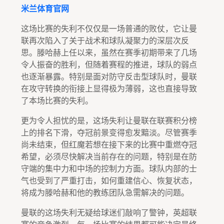
米兰体育官网
这场比赛的失利不仅仅是一场普通的败仗，它让曼
联再次陷入了关于战术和球队凝聚力的深层次反
思。滕哈赫上任以来，虽然在赛季初期带来了几场
令人振奋的胜利，但随着赛程的推进，球队的弱点
也逐渐暴露。特别是面对防守反击型球队时，曼联
在攻守转换的衔接上显得极为薄弱，这也直接导致
了本场比赛的失利。
更为令人担忧的是，这场失利让曼联在联赛积分榜
上的排名下滑，夺冠前景变得愈发黯淡。尽管赛季
尚未结束，但红魔若想在接下来的比赛中重燃夺冠
希望，必须尽快解决当前存在的问题，特别是在防
守端的集中力和中场的控制力方面。球队内部的士
气也受到了严重打击，如何重建信心、恢复状态，
将成为滕哈赫和他的教练团队急需解决的问题。
曼联的这场失利无疑给球迷们敲响了警钟，英超联