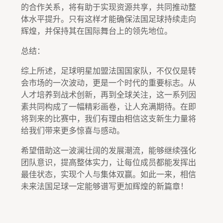
的合作关系，将有助于实现资源共享，共同推动整
体水平提升。只有这样才能确保法国足球持续走向
辉煌，并保持其在国际舞台上的领先地位。
总结：
综上所述，足球明星加盟法国国家队，不仅仅是转
会市场的一次波动，更是一个时代的重要标志。从
人才培养到战术创新，再到全球关注，这一系列因
素共同构成了一幅精彩画卷，让人充满期待。在即
将到来的比赛中，我们有理由相信这支新生力量将
给我们带来更多惊喜与感动。
希望借助这一波澜壮阔的发展潮流，能够继续强化
团队意识，提高整体实力，让每位成员都能发挥出
最佳状态，实现个人与集体双赢。如此一来，相信
未来法国足球一定能够谱写更加辉煌的新篇章！