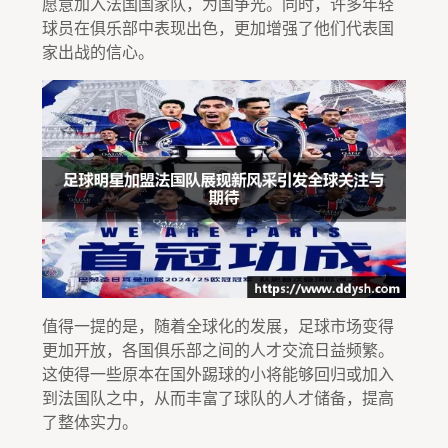
愿意加入法国国家队，为国争光。同时，许多年轻
球员在俱乐部中表现出色，更加增强了他们代表国
家出战的信心。
值得一提的是，随着全球化的发展，足球市场变得
更加开放，各国俱乐部之间的人才交流日益频繁。
这使得一些原本在国外踢球的小将能够回归或加入
到法国队之中，从而丰富了球队的人才储备，提高
了整体实力。