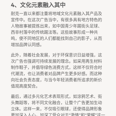
4、文化元素融入其中
耐克一直以来都注重将地域文化元素融入其产品及
宣传中。在这次广告当中，有很多具有地方特色的
人物故事被提炼出来，如中国青少年踢街头足球、
西非村落中的传统踢法等。这些故事形成一种共
鸣，使不同地区的人们都能找到自己的影子，从而
增加品牌认同感。
此外，随着社会发展，对于环保意识日益增强，这
次广告也强调可持续发展的理念。如采用再生材料
制作鞋子，并倡导绿色消费方式，这样不仅符合时
代潮流，也让消费者对品牌产生更多好感。而这种
向社会负责态度，与当今年轻消费者所追求的新价
值观高度契合。
最后，通过多元化艺术表现形式，如涂鸦艺术、街
头舞蹈等，将不同文化融合，让整个广告更加生动
立体。这样一来，不仅吸引眼球，还使得品牌形象
更加深入人心，加深了受众对于“激情”和“荣耀”这一