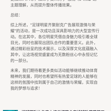
主题理解，从而提升整体传播效果。
总结：
综上所述，“足球明星齐聚耐克广告展现激情与荣
耀”的活动，是一次成功且深具影响力的大型宣传行
动。在这其中，各位明星凭借自身魅力吸引着全球
目光，同时也展现出团队合作的重要意义。此外，
通过精彩纷呈的技术展示，以及深厚文化底蕴融入
其中，让这场视觉盛宴成为无数粉丝心中永恒记忆
的一部分。
未来，我们期待着更多类似活动能够继续推动体育
精神的发展，同时也希望所有热爱足球的人能够在
这样的氛围中找到属于自己的激情与荣耀，实现自
我的梦想与追求！