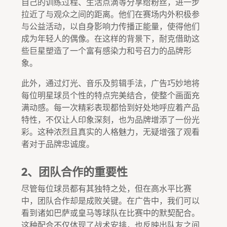
自己的训练过程、生活点滴等分享给粉丝，进一步
拉近了与观众之间的距离。他们在赛场内外积极参
与公益活动，以自身影响力传播正能量，使得他们
成为年轻人的偶像。在这样的背景下，耐克借助这
些巨星塑造了一个富有感染力和号召力的品牌形
象。
此外，通过灯光、音乐及剪辑手法，广告巧妙地将
每位明星球员个性的特点完美结合，使整个画面充
满动感。每一次精彩表现都恰到好处地呼应着产品
特性，不仅让人印象深刻，也为品牌增添了一份光
彩。这种浓烈且真实的人格魅力，无疑增强了观看
者对于品牌忠诚度。
2、团队合作的重要性
尽管每位球员都有其独特之处，但在高水平比赛
中，团队合作却是成败关键。在广告中，我们可以
看到诸如巴萨或皇马等球队在比赛中的默契配合。
这种配合不仅体现了战术安排，也反映出队友之间