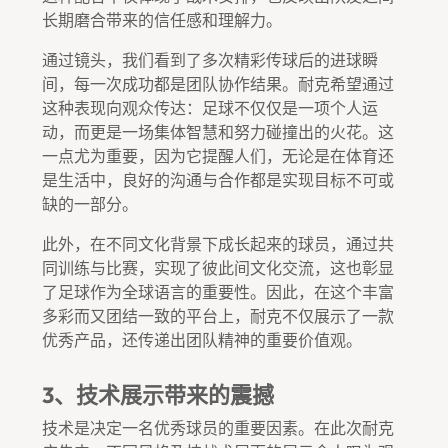
长期磨合带来的信任感和理解力。
通过镜头，我们看到了多次精彩传球后的进球瞬
间，每一次成功都是团队协作结果。耐克希望通过
这种表现向观众传达：足球不仅仅是一项个人运
动，而更是一场集体智慧和努力碰撞出的火花。这
一点尤为重要，因为它提醒人们，无论是在体育还
是生活中，良好的沟通与合作都是实现目标不可或
缺的一部分。
此外，在不同文化背景下成长起来的球员，通过共
同训练与比赛，实现了彼此间文化交流，这也彰显
了足球作为全球语言的重要性。因此，在这个丰富
多彩而又团结一致的平台上，耐克不仅展示了一款
优秀产品，还传递出团队精神的重要价值观。
3、技术展示带来的震撼
技术是决定一名优秀球员的重要因素。在此次耐克