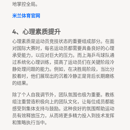
地掌控全局。
米兰体育官网
4、心理素质提升
心理素质是运动员竞技状态的重要组成部分。在面
对国际大赛时，每名运动员都需要具备良好的心理
承受能力，以应对巨大的压力。而上海乒乓球队通
过系统化心理训练，提高了运动员们在关键阶段冷
静处理问题的能力。例如，在决胜局阶段，当比分
胶着时，他们展现出的沉着冷静正是背后长期磨练
的结果。
除了个人自我调节外，团队氛围也极为重要。教练
组注重营造积极向上的团队文化，让每位成员都能
感受到集体支持与鼓励。这种良好的氛围帮助运动
员有效释放压力，从而将更多精力投入到技术发挥
和策略执行当中。