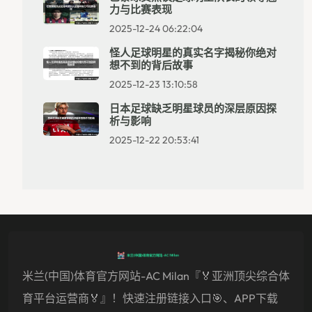
力与比赛表现
2025-12-24 06:22:04
怪人足球明星的真实名字揭秘你绝对
想不到的背后故事
2025-12-23 13:10:58
日本足球缺乏明星球员的深层原因探
析与影响
2025-12-22 20:53:41
米兰(中国)体育官方网站-AC Milan『🏅亚洲顶尖综合体
育平台运营商🏅』！快速注册链接入口🎯、APP下载