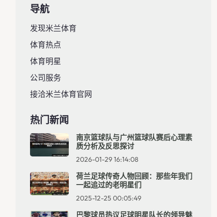
导航
发现米兰体育
体育热点
体育明星
公司服务
接洽米兰体育官网
热门新闻
南京篮球队与广州篮球队赛后心理素
质分析及反思探讨
2026-01-29 16:14:08
荷兰足球传奇人物回顾：那些年我们
一起追过的老明星们
2025-12-25 00:05:49
巴黎球员热议足球明星队长的领导魅