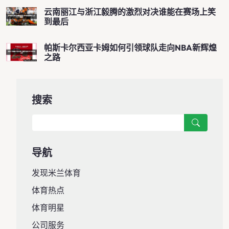
云南丽江与浙江毅腾的激烈对决谁能在赛场上笑
到最后
帕斯卡尔西亚卡姆如何引领球队走向NBA新辉煌
之路
搜索
导航
发现米兰体育
体育热点
体育明星
公司服务