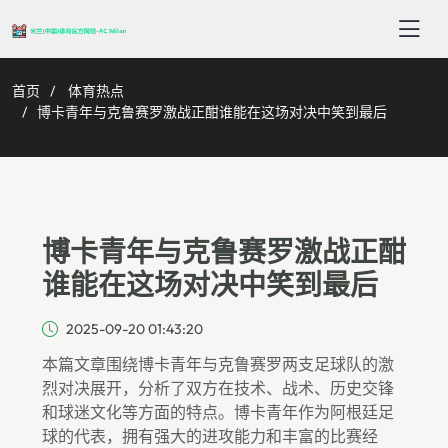
首页
体育热点
博卡青年与克鲁赛罗激战正酣谁能在这场对决中笑到最后
博卡青年与克鲁赛罗激战正酣
谁能在这场对决中笑到最后
2025-09-20 01:43:20
本篇文章围绕博卡青年与克鲁赛罗两支足球队的激
烈对决展开，分析了双方在技术、战术、历史交锋
和球迷文化等方面的特点。博卡青年作为阿根廷足
球的代表，拥有强大的进攻能力和丰富的比赛经