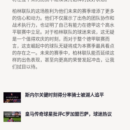
柏林联队的这场胜利为他们未来的赛季增添了更多
的信心和动力。他们不仅展示了出色的团队协作和
战术执行力，也证明了自己有能力在德甲这个高水
平联赛中立足。对于柏林联队的球迷来说，这无疑
是一个值得欢庆的时刻，而对于整个德甲联赛而
言，这支崛起中的球队无疑将成为本赛季最具看点
的存在之一。未来的赛季中，柏林联队能否延续这
样的出色表现，甚至向更高的荣誉发起冲击，让我
们拭目以待。
斯内尔关键时刻得分率骑士被湖人追平
皇马传奇球星批评C罗加盟巴萨，球迷热议