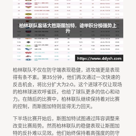
柏林联队不仅在防守端表现稳健，进攻端更是表现
得有条不紊。第35分钟，他们再次通过一次快速的
反击机会，将比分扩大为2:0。这个进球不仅让现场
的柏林球迷欢呼雀跃，也给了球队更多的信心和动
力。在随后的比赛中，柏林联队继续保持着对比赛
的控制，而斯图加特则显得无力回天。
下半场比赛开始后，斯图加特试图通过阵容调整来
改变比赛局势。然而柏林联队的稳健表现让斯图加
特的反扑难以见效。他们始终保持着高强度的防守