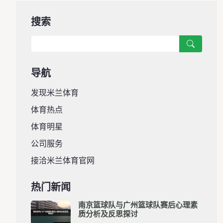
搜索
导航
发现米兰体育
体育热点
体育明星
公司服务
接洽米兰体育官网
热门新闻
南京篮球队与广州篮球队赛后心理素
质分析及反思探讨