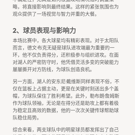
略，将直接影响到最终结果。这样的紧张氛围也为
观众提供了一场视觉与智力并重的大餐。
2、球员表现与影响力
本场比赛中，各大球星均有精彩表现。对于太阳队
而言，德文·布克无疑是球队进攻端最为重要的一
环，他不仅负责得分，还积极参与组织进攻。在面
对湖人的严密防守时，他凭借灵活多变的突破能力
屡屡撕开对方防线，为球队创造良机。
另一方面，湖人的安东尼·戴维斯同样表现不俗，不
仅在篮板上占据主动，更是在关键时刻送出多个盖
帽，为球队保住了胜利希望。此外，勒布朗·詹姆斯
作为球队领袖，无论是在得分还是助攻上都有着极
为稳定且高效的数据，他的一次次关键传球帮助球
队稳住局势。
综合来看，两支球队中的明星球员都发挥出了自己