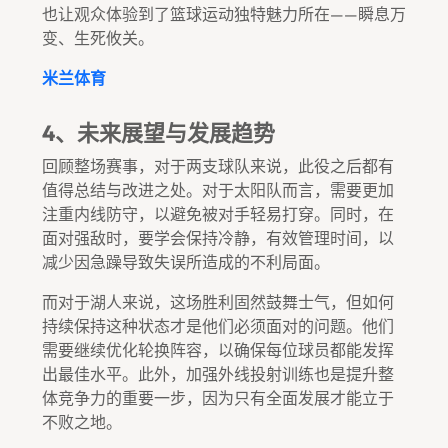
也让观众体验到了篮球运动独特魅力所在——瞬息万
变、生死攸关。
米兰体育
4、未来展望与发展趋势
回顾整场赛事，对于两支球队来说，此役之后都有
值得总结与改进之处。对于太阳队而言，需要更加
注重内线防守，以避免被对手轻易打穿。同时，在
面对强敌时，要学会保持冷静，有效管理时间，以
减少因急躁导致失误所造成的不利局面。
而对于湖人来说，这场胜利固然鼓舞士气，但如何
持续保持这种状态才是他们必须面对的问题。他们
需要继续优化轮换阵容，以确保每位球员都能发挥
出最佳水平。此外，加强外线投射训练也是提升整
体竞争力的重要一步，因为只有全面发展才能立于
不败之地。