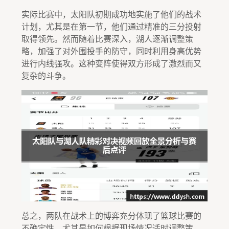
实际比赛中，太阳队初期成功地实施了他们的战术
计划，尤其是在第一节，他们通过精准的三分投射
取得领先。然而随着比赛深入，湖人逐渐调整策
略，加强了对外围投手的防守，同时利用身高优势
进行内线强攻。这种变阵使得双方形成了激烈而又
复杂的斗争。
总之，两队在战术上的博弈充分体现了篮球比赛的
不确定性，尤其是如何根据现场情况适时调整策