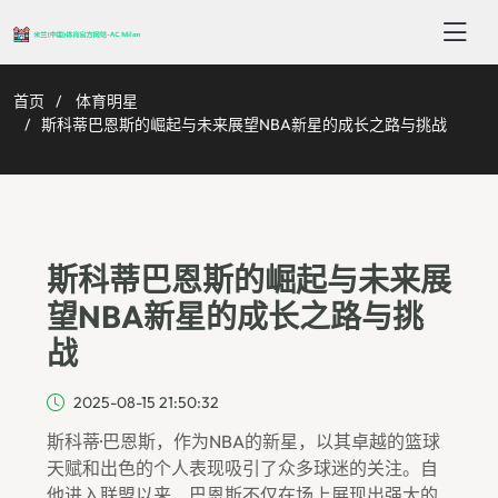
首页
体育明星
斯科蒂巴恩斯的崛起与未来展望NBA新星的成长之路与挑战
斯科蒂巴恩斯的崛起与未来展
望NBA新星的成长之路与挑
战
2025-08-15 21:50:32
斯科蒂·巴恩斯，作为NBA的新星，以其卓越的篮球
天赋和出色的个人表现吸引了众多球迷的关注。自
他进入联盟以来，巴恩斯不仅在场上展现出强大的