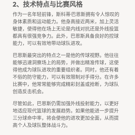
2、技术特点与比赛风格
作为一名年轻前锋，斯科蒂·巴恩斯拥有令人惊叹的
身体素质和运动能力。他身高接近两米，加上灵活
敏捷，使得他在场上无论是内线对抗还是外线投篮
都具有很强竞争力。此外，巴恩斯具备良好的控球
能力，可以有效地带动球队进攻。
巴恩斯最突出的特点之一是他的传球视野。他往往
能够迅速洞察场上的局势，并做出精准传球，这使
得他成为球队进攻的重要组织者。同时，他还有着
不俗的防守能力，可以有效限制对手得分。在许多
比赛中，他常常能够完成精彩封盖或抢断，为球队
创造反击机会。
尽管如此，巴恩斯仍需加强外线投射能力，以更好
地适应现代篮球的发展趋势。如果他能进一步提升
三分球命中率，将会使他的进攻更加全面，从而提
高个人及球队整体战斗力。