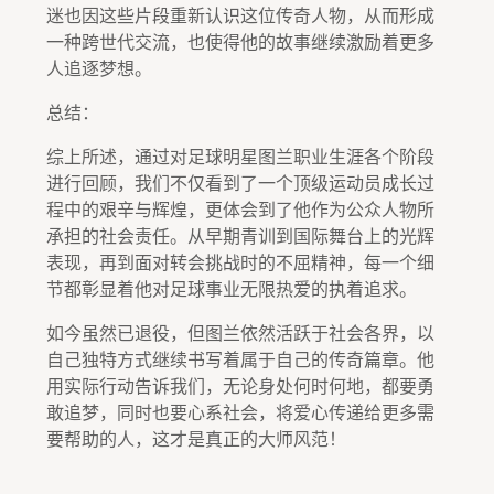
迷也因这些片段重新认识这位传奇人物，从而形成
一种跨世代交流，也使得他的故事继续激励着更多
人追逐梦想。
总结：
综上所述，通过对足球明星图兰职业生涯各个阶段
进行回顾，我们不仅看到了一个顶级运动员成长过
程中的艰辛与辉煌，更体会到了他作为公众人物所
承担的社会责任。从早期青训到国际舞台上的光辉
表现，再到面对转会挑战时的不屈精神，每一个细
节都彰显着他对足球事业无限热爱的执着追求。
如今虽然已退役，但图兰依然活跃于社会各界，以
自己独特方式继续书写着属于自己的传奇篇章。他
用实际行动告诉我们，无论身处何时何地，都要勇
敢追梦，同时也要心系社会，将爱心传递给更多需
要帮助的人，这才是真正的大师风范！