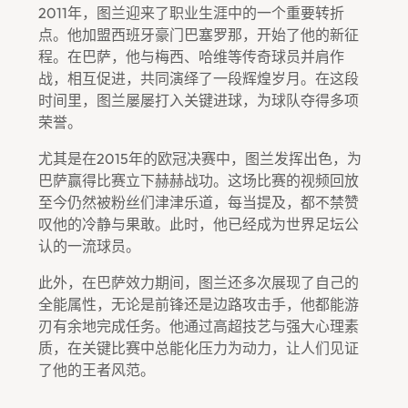
2011年，图兰迎来了职业生涯中的一个重要转折
点。他加盟西班牙豪门巴塞罗那，开始了他的新征
程。在巴萨，他与梅西、哈维等传奇球员并肩作
战，相互促进，共同演绎了一段辉煌岁月。在这段
时间里，图兰屡屡打入关键进球，为球队夺得多项
荣誉。
尤其是在2015年的欧冠决赛中，图兰发挥出色，为
巴萨赢得比赛立下赫赫战功。这场比赛的视频回放
至今仍然被粉丝们津津乐道，每当提及，都不禁赞
叹他的冷静与果敢。此时，他已经成为世界足坛公
认的一流球员。
此外，在巴萨效力期间，图兰还多次展现了自己的
全能属性，无论是前锋还是边路攻击手，他都能游
刃有余地完成任务。他通过高超技艺与强大心理素
质，在关键比赛中总能化压力为动力，让人们见证
了他的王者风范。