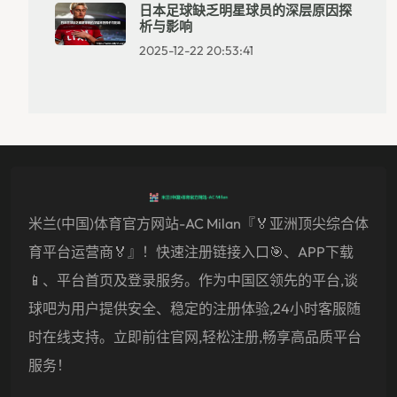
日本足球缺乏明星球员的深层原因探
析与影响
2025-12-22 20:53:41
米兰(中国)体育官方网站-AC Milan『🏅亚洲顶尖综合体
育平台运营商🏅』！快速注册链接入口🎯、APP下载
📱、平台首页及登录服务。作为中国区领先的平台,谈
球吧为用户提供安全、稳定的注册体验,24小时客服随
时在线支持。立即前往官网,轻松注册,畅享高品质平台
服务！