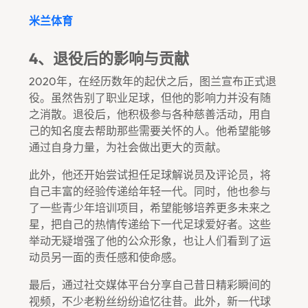
米兰体育
4、退役后的影响与贡献
2020年，在经历数年的起伏之后，图兰宣布正式退
役。虽然告别了职业足球，但他的影响力并没有随
之消散。退役后，他积极参与各种慈善活动，用自
己的知名度去帮助那些需要关怀的人。他希望能够
通过自身力量，为社会做出更大的贡献。
此外，他还开始尝试担任足球解说员及评论员，将
自己丰富的经验传递给年轻一代。同时，他也参与
了一些青少年培训项目，希望能够培养更多未来之
星，把自己的热情传递给下一代足球爱好者。这些
举动无疑增强了他的公众形象，也让人们看到了运
动员另一面的责任感和使命感。
最后，通过社交媒体平台分享自己昔日精彩瞬间的
视频，不少老粉丝纷纷追忆往昔。此外，新一代球