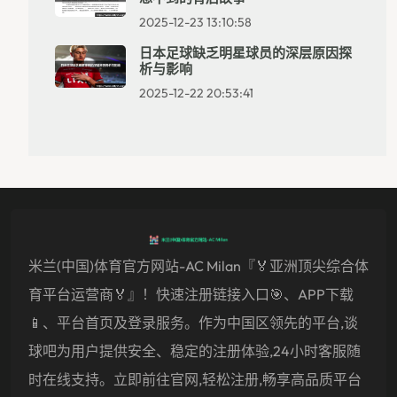
2025-12-23 13:10:58
日本足球缺乏明星球员的深层原因探
析与影响
2025-12-22 20:53:41
米兰(中国)体育官方网站-AC Milan『🏅亚洲顶尖综合体
育平台运营商🏅』！快速注册链接入口🎯、APP下载
📱、平台首页及登录服务。作为中国区领先的平台,谈
球吧为用户提供安全、稳定的注册体验,24小时客服随
时在线支持。立即前往官网,轻松注册,畅享高品质平台