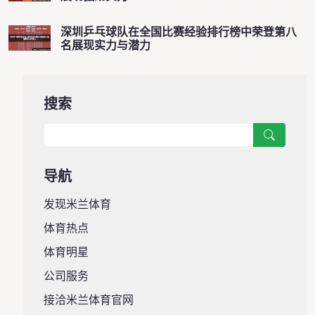
深圳乒乓球队在全国比赛经验排行榜中荣登第八
名展现实力与潜力
搜索
导航
发现米兰体育
体育热点
体育明星
公司服务
接洽米兰体育官网