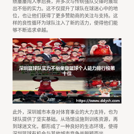
绩屡屡闯入季后赛，并多次与传统强队交锋时展现
出不俗的实力。这不仅提升了球队在球迷心中的地
位，也让他们获得了更多赞助商的关注与支持。这
样的良性循环为球队注入了新的活力，使得他们能
够不断追求卓越。
此外，深圳城市本身对体育事业的大力支持，也为
球队提供了坚实基础。从场馆设施到训练资源，再
到球迷文化，都形成了一种良好的生态环境，使得
深圳篮球有机会与其他城市竞争并脱颖而出。