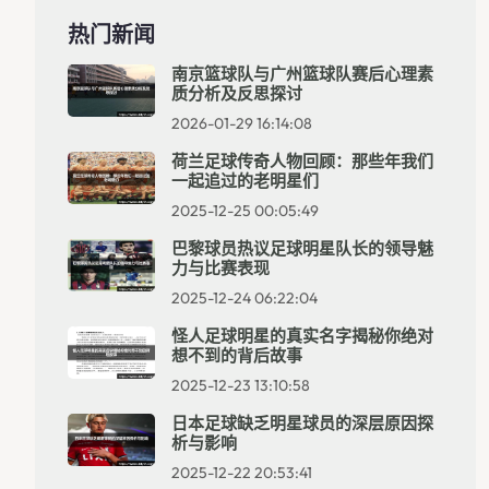
热门新闻
南京篮球队与广州篮球队赛后心理素
质分析及反思探讨
2026-01-29 16:14:08
荷兰足球传奇人物回顾：那些年我们
一起追过的老明星们
2025-12-25 00:05:49
巴黎球员热议足球明星队长的领导魅
力与比赛表现
2025-12-24 06:22:04
怪人足球明星的真实名字揭秘你绝对
想不到的背后故事
2025-12-23 13:10:58
日本足球缺乏明星球员的深层原因探
析与影响
2025-12-22 20:53:41