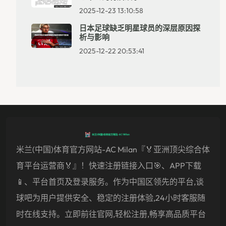
2025-12-23 13:10:58
日本足球缺乏明星球员的深层原因探
析与影响
2025-12-22 20:53:41
米兰(中国)体育官方网站-AC Milan『🏅亚洲顶尖综合体
育平台运营商🏅』！快速注册链接入口🎯、APP下载
📱、平台首页及登录服务。作为中国区领先的平台,谈
球吧为用户提供安全、稳定的注册体验,24小时客服随
时在线支持。立即前往官网,轻松注册,畅享高品质平台