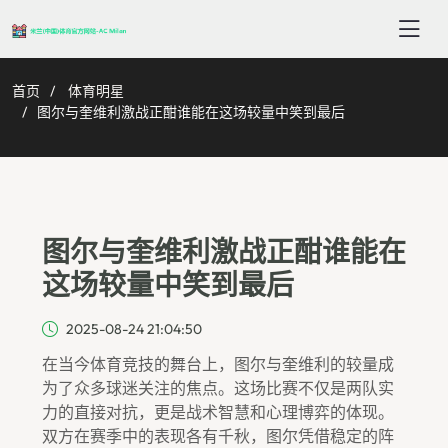
首页
体育明星
图尔与奎维利激战正酣谁能在这场较量中笑到最后
图尔与奎维利激战正酣谁能在
这场较量中笑到最后
2025-08-24 21:04:50
在当今体育竞技的舞台上，图尔与奎维利的较量成
为了众多球迷关注的焦点。这场比赛不仅是两队实
力的直接对抗，更是战术智慧和心理博弈的体现。
双方在赛季中的表现各有千秋，图尔凭借稳定的阵