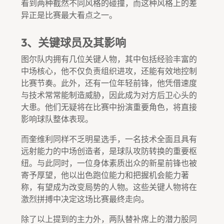
看到两种截然不同风格的碰撞，而这种风格上的差
异正是比赛最大看点之一。
3、关键球员及其影响
图尔队内拥有几位关键人物，其中包括经验丰富的
中场核心，他不仅负责组织进攻，还能有效地控制
比赛节奏。此外，还有一位年轻前锋，他凭借速度
与技术常常能制造威胁，因此成为对方后卫心头的
大患。他们无疑将在比赛中扮演重要角色，将直接
影响球队整体表现。
而奎维利同样不乏明星选手，一名技术全面且具有
远射能力的中场创造者，是球队攻防转换的重要枢
纽。与此同时，一位身体素质出众的新星前锋也被
寄予厚望，他以出色跑位能力和把握机会能力著
称，有望成为改变局势的人物。这些关键人物将在
激烈拼搏中决定这场比赛最终走向。
除了以上提到的主力外，两队替补席上的潜力股同