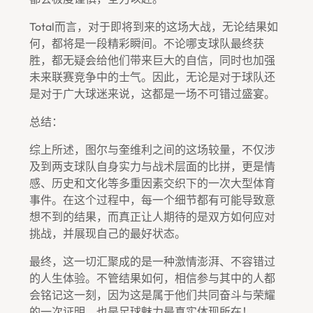
Total而言，对于即将到来的这场大战，无论结果如
何，都将是一段精彩瞬间。不论哪支球队最终获
胜，都无疑会给他们带来巨大的自信，同时也加强
未来联赛竞争中的士气。因此，无论是对于球队还
是对于广大球迷来说，这都是一场不可错过盛宴。
总结：
综上所述，图尔与奎维利之间的这场较量，不仅涉
及到两支球队自身实力与战术层面的比拼，更是情
感、历史和文化等多重因素交织下的一次大型体育
事件。在这个过程中，每一个细节都有可能导致意
想不到的结果，而真正让人期待的是双方如何应对
挑战，并展现自己的最好状态。
最终，这一切汇聚成的是一种激情澎湃、不容错过
的人生体验。不管结果如何，相信参与其中的人都
会铭记这一刻，因为这是属于他们共同奋斗与荣耀
的一次证明，也是足球魅力最真实体现所在！